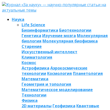
Наука
Life Science
Биоинформатика
Биотехнологии
Генетика
Изучение мозга
Молекулярная
биология
Молекулярная биофизика
Старение
Искусственный интеллект
Климатология
Космос
Астрофизика
Аэрокосмические
технологии
Космология
Планетология
Математика
Геометрия и топология
Математическое моделирование
Технологии
Физика
2D материалы
Геофизика
Квантовые