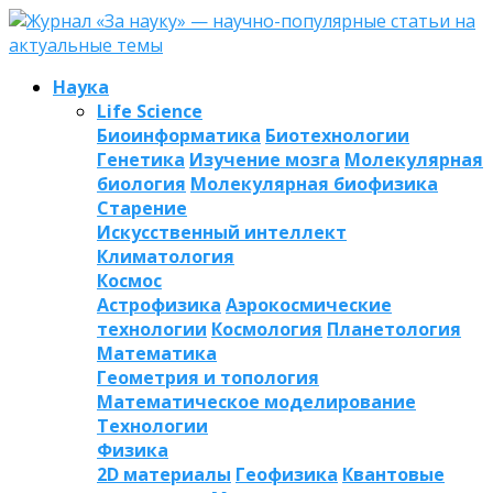
Наука
Life Science
Биоинформатика
Биотехнологии
Генетика
Изучение мозга
Молекулярная
биология
Молекулярная биофизика
Старение
Искусственный интеллект
Климатология
Космос
Астрофизика
Аэрокосмические
технологии
Космология
Планетология
Математика
Геометрия и топология
Математическое моделирование
Технологии
Физика
2D материалы
Геофизика
Квантовые