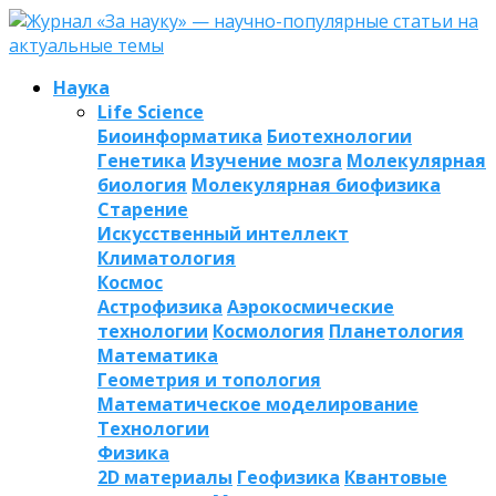
Наука
Life Science
Биоинформатика
Биотехнологии
Генетика
Изучение мозга
Молекулярная
биология
Молекулярная биофизика
Старение
Искусственный интеллект
Климатология
Космос
Астрофизика
Аэрокосмические
технологии
Космология
Планетология
Математика
Геометрия и топология
Математическое моделирование
Технологии
Физика
2D материалы
Геофизика
Квантовые