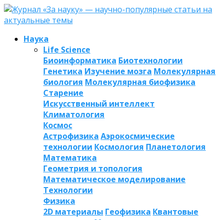
Наука
Life Science
Биоинформатика
Биотехнологии
Генетика
Изучение мозга
Молекулярная
биология
Молекулярная биофизика
Старение
Искусственный интеллект
Климатология
Космос
Астрофизика
Аэрокосмические
технологии
Космология
Планетология
Математика
Геометрия и топология
Математическое моделирование
Технологии
Физика
2D материалы
Геофизика
Квантовые