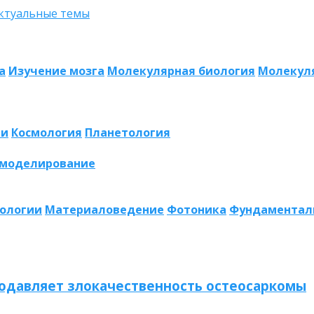
а
Изучение мозга
Молекулярная биология
Молекул
ии
Космология
Планетология
 моделирование
нологии
Материаловедение
Фотоника
Фундаментал
одавляет злокачественность остеосаркомы