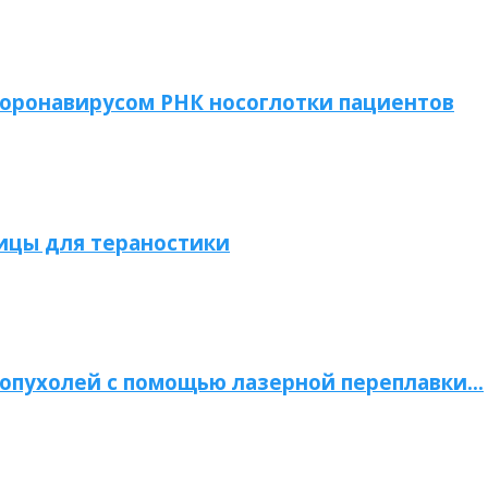
коронавирусом РНК носоглотки пациентов
ицы для тераностики
опухолей с помощью лазерной переплавки…