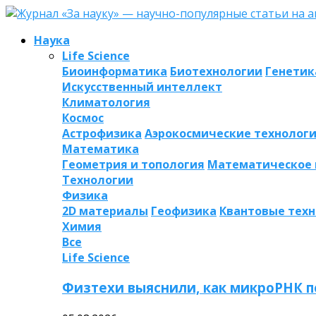
Наука
Life Science
Биоинформатика
Биотехнологии
Генетик
Искусственный интеллект
Климатология
Космос
Астрофизика
Аэрокосмические технолог
Математика
Геометрия и топология
Математическое
Технологии
Физика
2D материалы
Геофизика
Квантовые тех
Химия
Все
Life Science
Физтехи выяснили, как микроРНК п