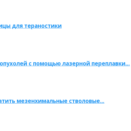
ицы для тераностики
опухолей с помощью лазерной переплавки…
атить мезенхимальные стволовые…