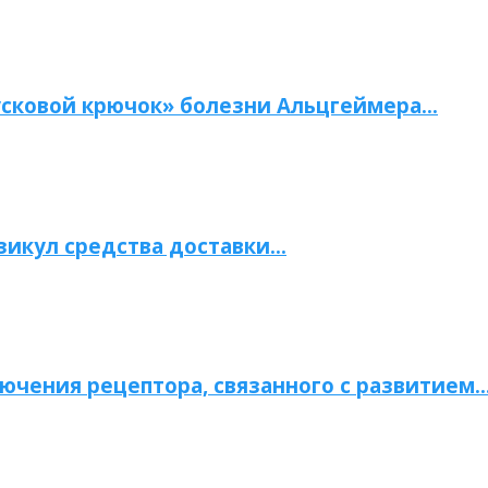
сковой крючок» болезни Альцгеймера…
зикул средства доставки…
ючения рецептора, связанного с развитием