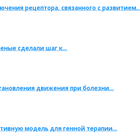
ючения рецептора, связанного с развитием
ченые сделали шаг к…
становления движения при болезни…
тивную модель для генной терапии…