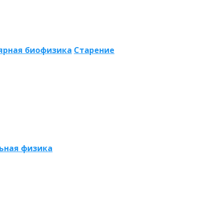
ярная биофизика
Старение
ьная физика