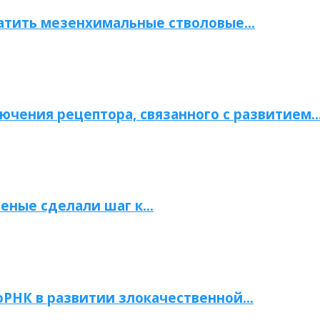
атить мезенхимальные стволовые…
ючения рецептора, связанного с развитием
ченые сделали шаг к…
РНК в развитии злокачественной…