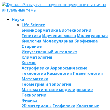
Наука
Life Science
Биоинформатика
Биотехнологии
Генетика
Изучение мозга
Молекулярная
биология
Молекулярная биофизика
Старение
Искусственный интеллект
Климатология
Космос
Астрофизика
Аэрокосмические
технологии
Космология
Планетология
Математика
Геометрия и топология
Математическое моделирование
Технологии
Физика
2D материалы
Геофизика
Квантовые