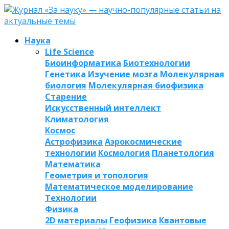
Наука
Life Science
Биоинформатика
Биотехнологии
Генетика
Изучение мозга
Молекулярная
биология
Молекулярная биофизика
Старение
Искусственный интеллект
Климатология
Космос
Астрофизика
Аэрокосмические
технологии
Космология
Планетология
Математика
Геометрия и топология
Математическое моделирование
Технологии
Физика
2D материалы
Геофизика
Квантовые