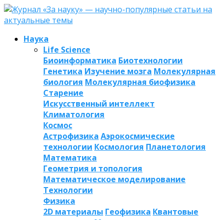
Наука
Life Science
Биоинформатика
Биотехнологии
Генетика
Изучение мозга
Молекулярная
биология
Молекулярная биофизика
Старение
Искусственный интеллект
Климатология
Космос
Астрофизика
Аэрокосмические
технологии
Космология
Планетология
Математика
Геометрия и топология
Математическое моделирование
Технологии
Физика
2D материалы
Геофизика
Квантовые