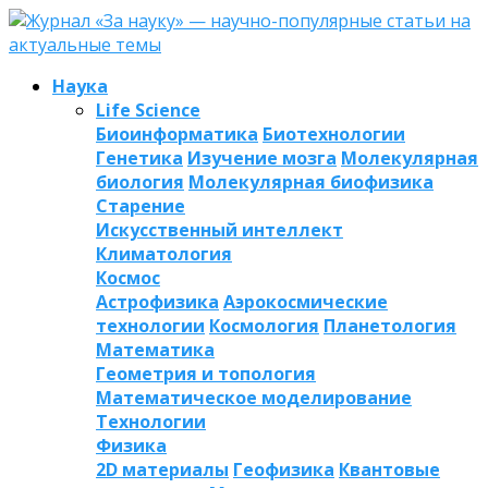
Наука
Life Science
Биоинформатика
Биотехнологии
Генетика
Изучение мозга
Молекулярная
биология
Молекулярная биофизика
Старение
Искусственный интеллект
Климатология
Космос
Астрофизика
Аэрокосмические
технологии
Космология
Планетология
Математика
Геометрия и топология
Математическое моделирование
Технологии
Физика
2D материалы
Геофизика
Квантовые