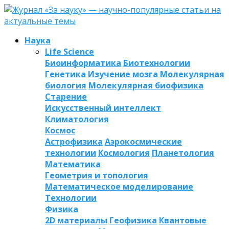
Наука
Life Science
Биоинформатика
Биотехнологии
Генетика
Изучение мозга
Молекулярная
биология
Молекулярная биофизика
Старение
Искусственный интеллект
Климатология
Космос
Астрофизика
Аэрокосмические
технологии
Космология
Планетология
Математика
Геометрия и топология
Математическое моделирование
Технологии
Физика
2D материалы
Геофизика
Квантовые