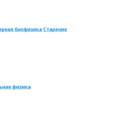
ярная биофизика
Старение
ьная физика