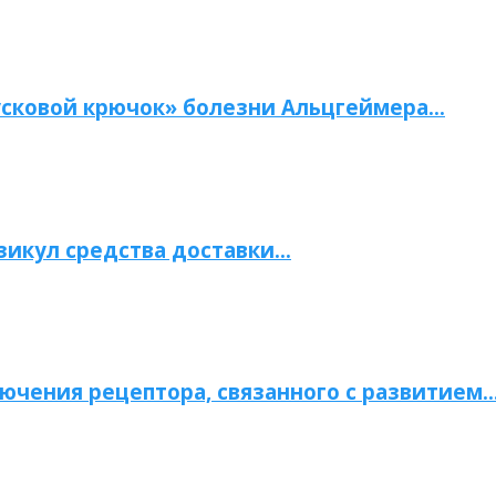
сковой крючок» болезни Альцгеймера…
зикул средства доставки…
ючения рецептора, связанного с развитием