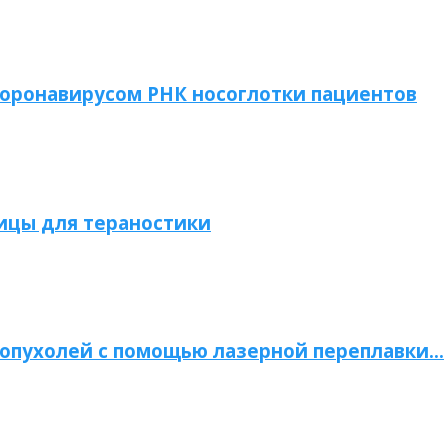
коронавирусом РНК носоглотки пациентов
ицы для тераностики
опухолей с помощью лазерной переплавки…