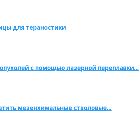
ицы для тераностики
опухолей с помощью лазерной переплавки…
атить мезенхимальные стволовые…