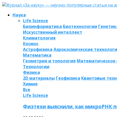
Наука
Life Science
Биоинформатика
Биотехнологии
Генетик
Искусственный интеллект
Климатология
Космос
Астрофизика
Аэрокосмические технолог
Математика
Геометрия и топология
Математическое
Технологии
Физика
2D материалы
Геофизика
Квантовые тех
Химия
Все
Life Science
Физтехи выяснили, как микроРНК п