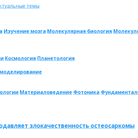
а
Изучение мозга
Молекулярная биология
Молекул
ии
Космология
Планетология
 моделирование
нологии
Материаловедение
Фотоника
Фундаментал
одавляет злокачественность остеосаркомы