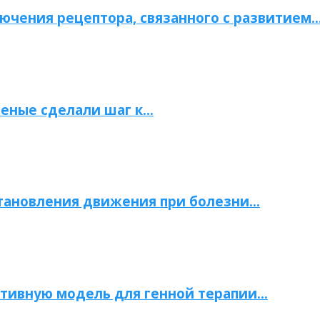
ючения рецептора, связанного с развитием
ченые сделали шаг к…
становления движения при болезни…
тивную модель для генной терапии…