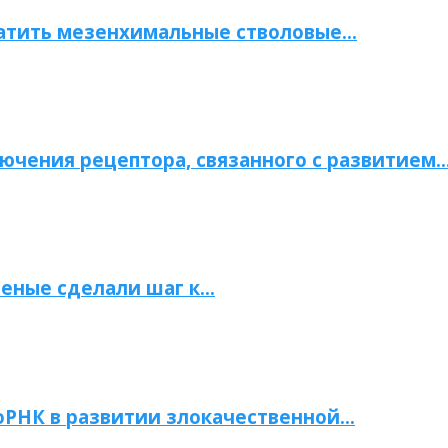
атить мезенхимальные стволовые…
ючения рецептора, связанного с развитием
ченые сделали шаг к…
РНК в развитии злокачественной…