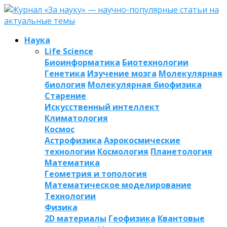
Наука
Life Science
Биоинформатика
Биотехнологии
Генетика
Изучение мозга
Молекулярная
биология
Молекулярная биофизика
Старение
Искусственный интеллект
Климатология
Космос
Астрофизика
Аэрокосмические
технологии
Космология
Планетология
Математика
Геометрия и топология
Математическое моделирование
Технологии
Физика
2D материалы
Геофизика
Квантовые