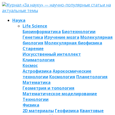
Наука
Life Science
Биоинформатика
Биотехнологии
Генетика
Изучение мозга
Молекулярная
биология
Молекулярная биофизика
Старение
Искусственный интеллект
Климатология
Космос
Астрофизика
Аэрокосмические
технологии
Космология
Планетология
Математика
Геометрия и топология
Математическое моделирование
Технологии
Физика
2D материалы
Геофизика
Квантовые