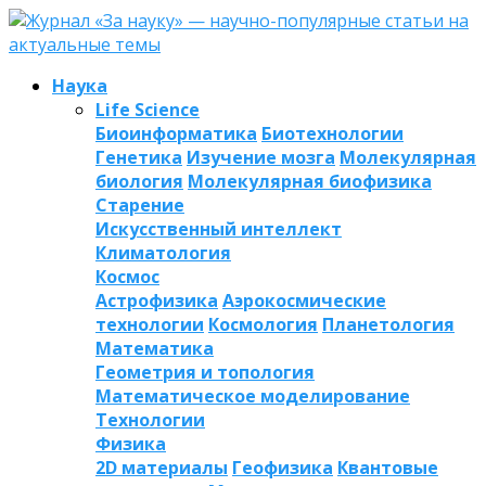
Наука
Life Science
Биоинформатика
Биотехнологии
Генетика
Изучение мозга
Молекулярная
биология
Молекулярная биофизика
Старение
Искусственный интеллект
Климатология
Космос
Астрофизика
Аэрокосмические
технологии
Космология
Планетология
Математика
Геометрия и топология
Математическое моделирование
Технологии
Физика
2D материалы
Геофизика
Квантовые