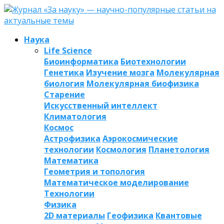
Наука
Life Science
Биоинформатика
Биотехнологии
Генетика
Изучение мозга
Молекулярная
биология
Молекулярная биофизика
Старение
Искусственный интеллект
Климатология
Космос
Астрофизика
Аэрокосмические
технологии
Космология
Планетология
Математика
Геометрия и топология
Математическое моделирование
Технологии
Физика
2D материалы
Геофизика
Квантовые