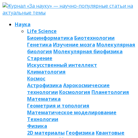
Наука
Life Science
Биоинформатика
Биотехнологии
Генетика
Изучение мозга
Молекулярная
биология
Молекулярная биофизика
Старение
Искусственный интеллект
Климатология
Космос
Астрофизика
Аэрокосмические
технологии
Космология
Планетология
Математика
Геометрия и топология
Математическое моделирование
Технологии
Физика
2D материалы
Геофизика
Квантовые