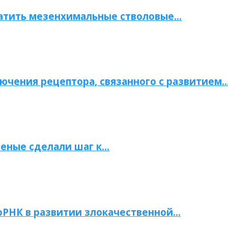
атить мезенхимальные стволовые…
ючения рецептора, связанного с развитием
ченые сделали шаг к…
РНК в развитии злокачественной…