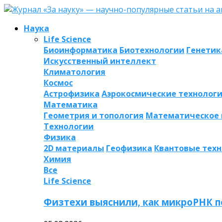
Наука
Life Science
Биоинформатика
Биотехнологии
Генетик
Искусственный интеллект
Климатология
Космос
Астрофизика
Аэрокосмические технолог
Математика
Геометрия и топология
Математическое
Технологии
Физика
2D материалы
Геофизика
Квантовые тех
Химия
Все
Life Science
Физтехи выяснили, как микроРНК п