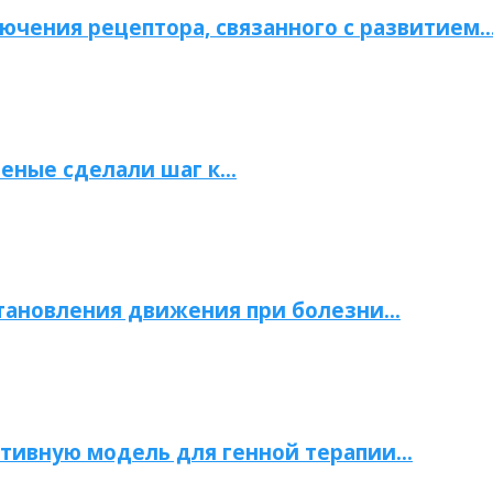
ючения рецептора, связанного с развитием
ченые сделали шаг к…
становления движения при болезни…
тивную модель для генной терапии…