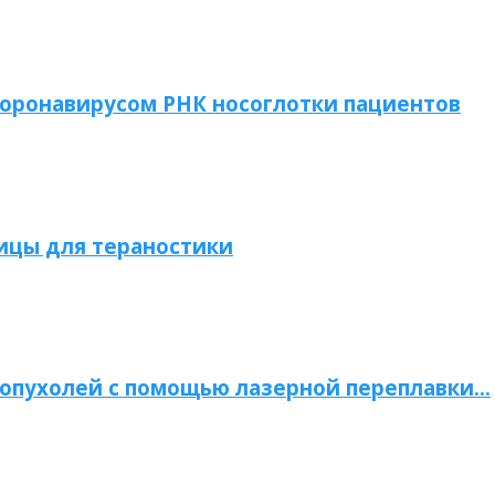
коронавирусом РНК носоглотки пациентов
ицы для тераностики
опухолей с помощью лазерной переплавки…