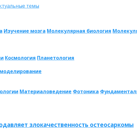
а
Изучение мозга
Молекулярная биология
Молекул
ии
Космология
Планетология
 моделирование
нологии
Материаловедение
Фотоника
Фундаментал
одавляет злокачественность остеосаркомы