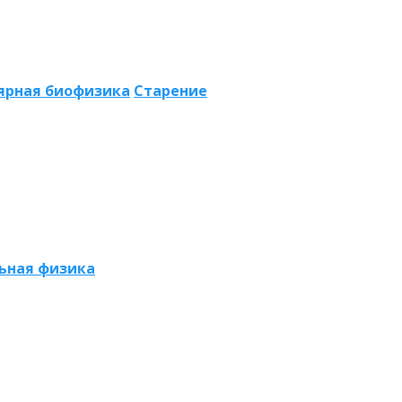
ярная биофизика
Старение
ьная физика