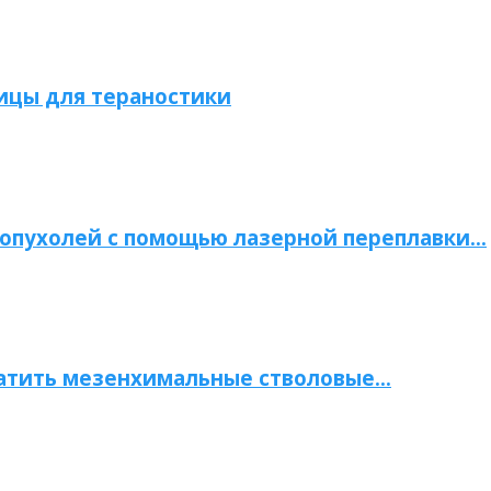
ицы для тераностики
опухолей с помощью лазерной переплавки…
атить мезенхимальные стволовые…