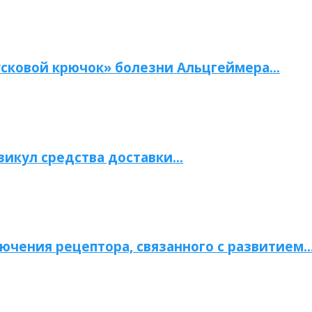
сковой крючок» болезни Альцгеймера…
зикул средства доставки…
ючения рецептора, связанного с развитием