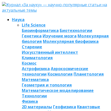
Наука
Life Science
Биоинформатика
Биотехнологии
Генетика
Изучение мозга
Молекулярная
биология
Молекулярная биофизика
Старение
Искусственный интеллект
Климатология
Космос
Астрофизика
Аэрокосмические
технологии
Космология
Планетология
Математика
Геометрия и топология
Математическое моделирование
Технологии
Физика
2D материалы
Геофизика
Квантовые