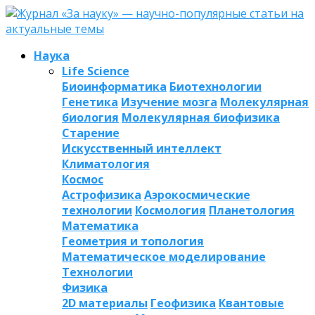
Наука
Life Science
Биоинформатика
Биотехнологии
Генетика
Изучение мозга
Молекулярная
биология
Молекулярная биофизика
Старение
Искусственный интеллект
Климатология
Космос
Астрофизика
Аэрокосмические
технологии
Космология
Планетология
Математика
Геометрия и топология
Математическое моделирование
Технологии
Физика
2D материалы
Геофизика
Квантовые