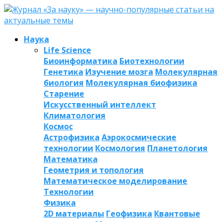
Наука
Life Science
Биоинформатика
Биотехнологии
Генетика
Изучение мозга
Молекулярная
биология
Молекулярная биофизика
Старение
Искусственный интеллект
Климатология
Космос
Астрофизика
Аэрокосмические
технологии
Космология
Планетология
Математика
Геометрия и топология
Математическое моделирование
Технологии
Физика
2D материалы
Геофизика
Квантовые