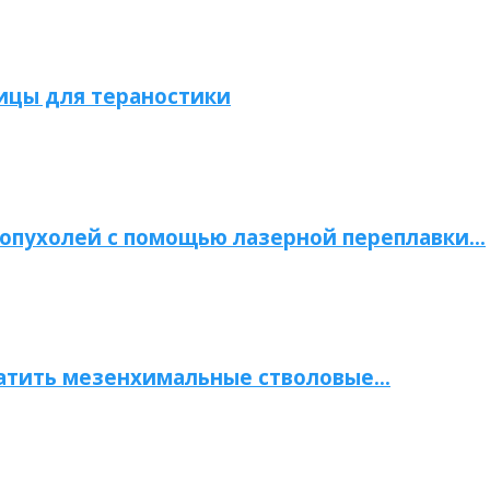
ицы для тераностики
опухолей с помощью лазерной переплавки…
атить мезенхимальные стволовые…