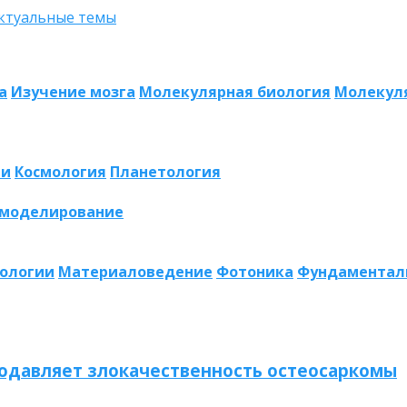
а
Изучение мозга
Молекулярная биология
Молекул
ии
Космология
Планетология
 моделирование
нологии
Материаловедение
Фотоника
Фундаментал
одавляет злокачественность остеосаркомы