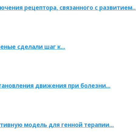
ючения рецептора, связанного с развитием
ченые сделали шаг к…
становления движения при болезни…
тивную модель для генной терапии…