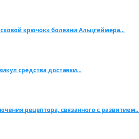
сковой крючок» болезни Альцгеймера…
зикул средства доставки…
ючения рецептора, связанного с развитием