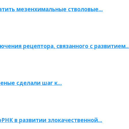
атить мезенхимальные стволовые…
ючения рецептора, связанного с развитием
ченые сделали шаг к…
РНК в развитии злокачественной…