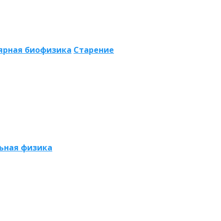
ярная биофизика
Старение
ьная физика