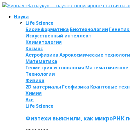
Наука
Life Science
Биоинформатика
Биотехнологии
Генетик
Искусственный интеллект
Климатология
Космос
Астрофизика
Аэрокосмические технолог
Математика
Геометрия и топология
Математическое
Технологии
Физика
2D материалы
Геофизика
Квантовые тех
Химия
Все
Life Science
Физтехи выяснили, как микроРНК п