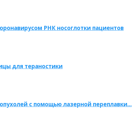
коронавирусом РНК носоглотки пациентов
ицы для тераностики
опухолей с помощью лазерной переплавки…