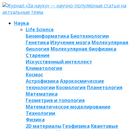
Наука
Life Science
Биоинформатика
Биотехнологии
Генетика
Изучение мозга
Молекулярная
биология
Молекулярная биофизика
Старение
Искусственный интеллект
Климатология
Космос
Астрофизика
Аэрокосмические
технологии
Космология
Планетология
Математика
Геометрия и топология
Математическое моделирование
Технологии
Физика
2D материалы
Геофизика
Квантовые