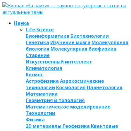
Наука
Life Science
Биоинформатика
Биотехнологии
Генетика
Изучение мозга
Молекулярная
биология
Молекулярная биофизика
Старение
Искусственный интеллект
Климатология
Космос
Астрофизика
Аэрокосмические
технологии
Космология
Планетология
Математика
Геометрия и топология
Математическое моделирование
Технологии
Физика
2D материалы
Геофизика
Квантовые