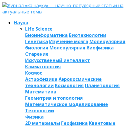
Наука
Life Science
Биоинформатика
Биотехнологии
Генетика
Изучение мозга
Молекулярная
биология
Молекулярная биофизика
Старение
Искусственный интеллект
Климатология
Космос
Астрофизика
Аэрокосмические
технологии
Космология
Планетология
Математика
Геометрия и топология
Математическое моделирование
Технологии
Физика
2D материалы
Геофизика
Квантовые