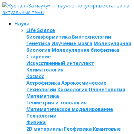
Наука
Life Science
Биоинформатика
Биотехнологии
Генетика
Изучение мозга
Молекулярная
биология
Молекулярная биофизика
Старение
Искусственный интеллект
Климатология
Космос
Астрофизика
Аэрокосмические
технологии
Космология
Планетология
Математика
Геометрия и топология
Математическое моделирование
Технологии
Физика
2D материалы
Геофизика
Квантовые