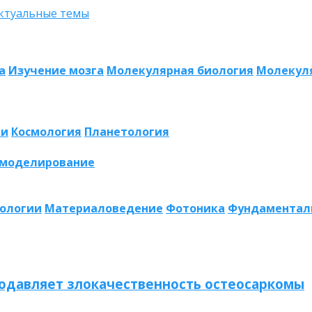
а
Изучение мозга
Молекулярная биология
Молекул
ии
Космология
Планетология
 моделирование
нологии
Материаловедение
Фотоника
Фундаментал
одавляет злокачественность остеосаркомы