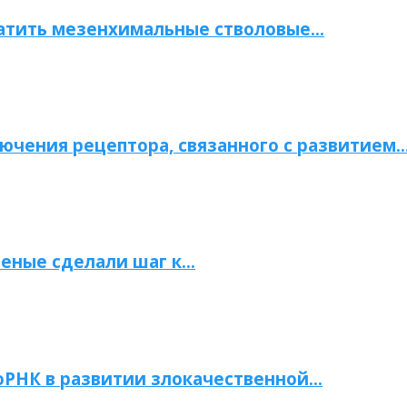
атить мезенхимальные стволовые…
ючения рецептора, связанного с развитием
ченые сделали шаг к…
РНК в развитии злокачественной…