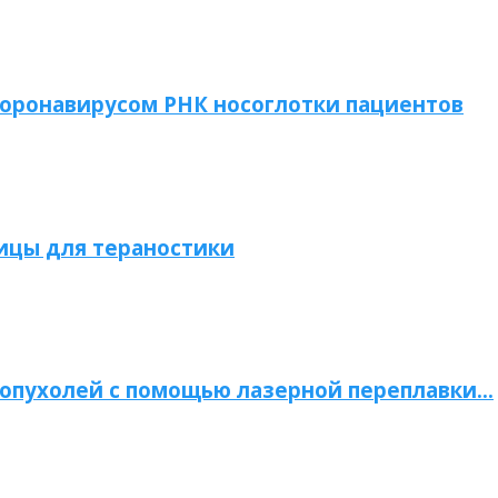
коронавирусом РНК носоглотки пациентов
ицы для тераностики
опухолей с помощью лазерной переплавки…