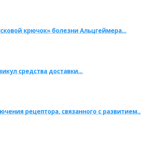
сковой крючок» болезни Альцгеймера…
зикул средства доставки…
ючения рецептора, связанного с развитием