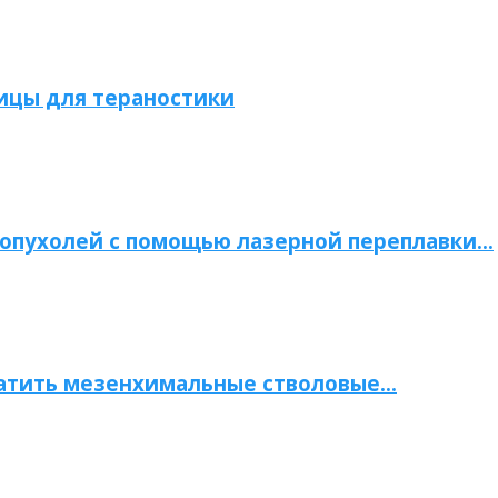
ицы для тераностики
опухолей с помощью лазерной переплавки…
атить мезенхимальные стволовые…