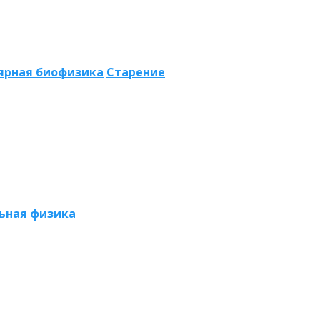
ярная биофизика
Старение
ьная физика