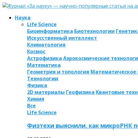
Наука
Life Science
Биоинформатика
Биотехнологии
Генетик
Искусственный интеллект
Климатология
Космос
Астрофизика
Аэрокосмические технолог
Математика
Геометрия и топология
Математическое
Технологии
Физика
2D материалы
Геофизика
Квантовые тех
Химия
Все
Life Science
Физтехи выяснили, как микроРНК п