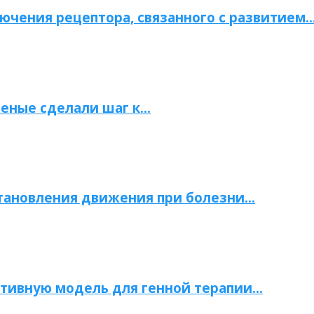
ючения рецептора, связанного с развитием
ченые сделали шаг к…
становления движения при болезни…
тивную модель для генной терапии…