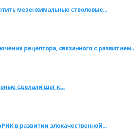
атить мезенхимальные стволовые…
ючения рецептора, связанного с развитием
ченые сделали шаг к…
РНК в развитии злокачественной…