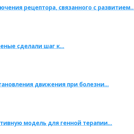
ючения рецептора, связанного с развитием
ченые сделали шаг к…
становления движения при болезни…
тивную модель для генной терапии…