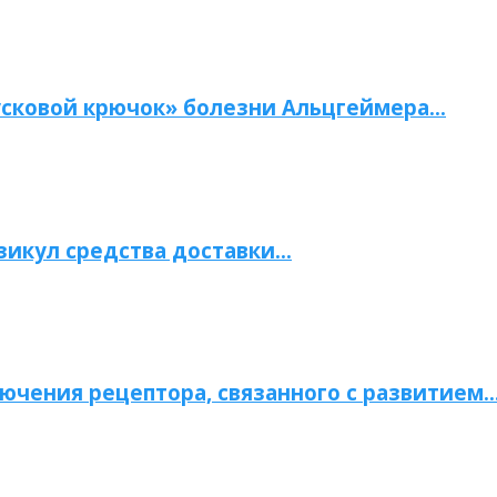
сковой крючок» болезни Альцгеймера…
зикул средства доставки…
ючения рецептора, связанного с развитием