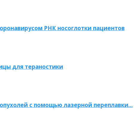
коронавирусом РНК носоглотки пациентов
ицы для тераностики
опухолей с помощью лазерной переплавки…