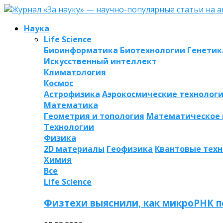
Наука
Life Science
Биоинформатика
Биотехнологии
Генетик
Искусственный интеллект
Климатология
Космос
Астрофизика
Аэрокосмические технолог
Математика
Геометрия и топология
Математическое
Технологии
Физика
2D материалы
Геофизика
Квантовые тех
Химия
Все
Life Science
Физтехи выяснили, как микроРНК п