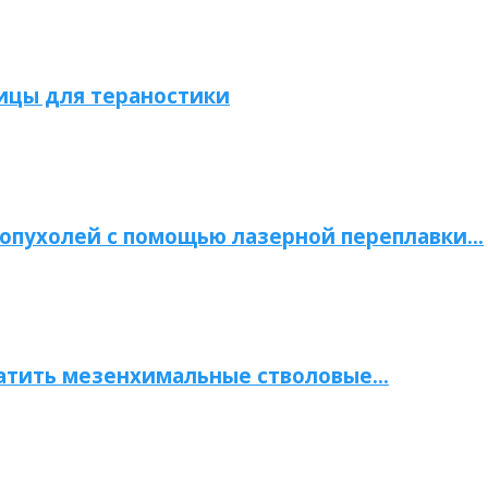
ицы для тераностики
опухолей с помощью лазерной переплавки…
атить мезенхимальные стволовые…