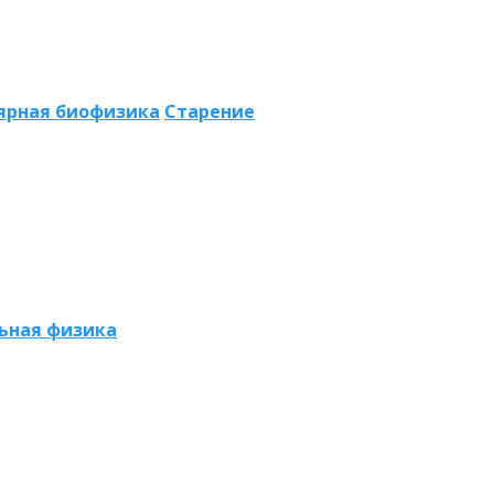
ярная биофизика
Старение
ьная физика