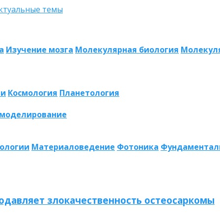
а
Изучение мозга
Молекулярная биология
Молекул
ии
Космология
Планетология
 моделирование
нологии
Материаловедение
Фотоника
Фундаментал
одавляет злокачественность остеосаркомы