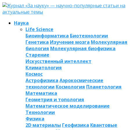
Наука
Life Science
Биоинформатика
Биотехнологии
Генетика
Изучение мозга
Молекулярная
биология
Молекулярная биофизика
Старение
Искусственный интеллект
Климатология
Космос
Астрофизика
Аэрокосмические
технологии
Космология
Планетология
Математика
Геометрия и топология
Математическое моделирование
Технологии
Физика
2D материалы
Геофизика
Квантовые