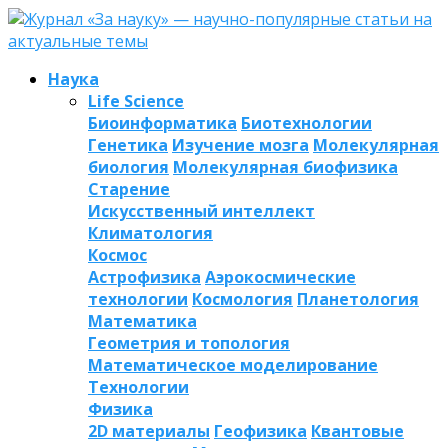
Наука
Life Science
Биоинформатика
Биотехнологии
Генетика
Изучение мозга
Молекулярная
биология
Молекулярная биофизика
Старение
Искусственный интеллект
Климатология
Космос
Астрофизика
Аэрокосмические
технологии
Космология
Планетология
Математика
Геометрия и топология
Математическое моделирование
Технологии
Физика
2D материалы
Геофизика
Квантовые