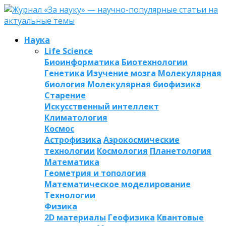
Наука
Life Science
Биоинформатика
Биотехнологии
Генетика
Изучение мозга
Молекулярная
биология
Молекулярная биофизика
Старение
Искусственный интеллект
Климатология
Космос
Астрофизика
Аэрокосмические
технологии
Космология
Планетология
Математика
Геометрия и топология
Математическое моделирование
Технологии
Физика
2D материалы
Геофизика
Квантовые