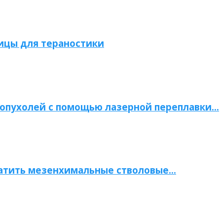
ицы для тераностики
опухолей с помощью лазерной переплавки…
атить мезенхимальные стволовые…