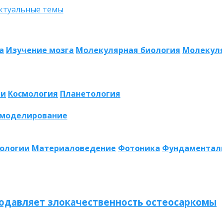
а
Изучение мозга
Молекулярная биология
Молекул
ии
Космология
Планетология
 моделирование
нологии
Материаловедение
Фотоника
Фундаментал
одавляет злокачественность остеосаркомы