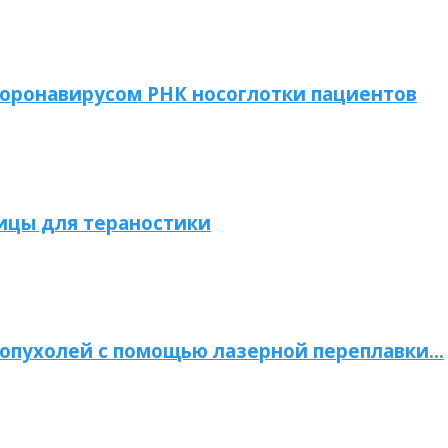
коронавирусом РНК носоглотки пациентов
ицы для тераностики
опухолей с помощью лазерной переплавки…