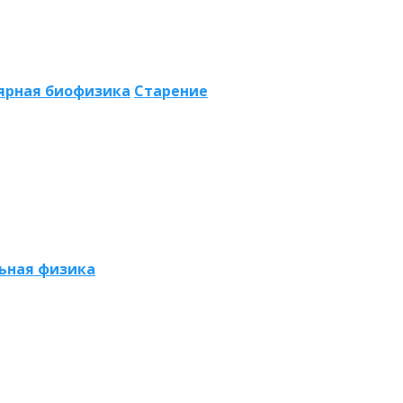
ярная биофизика
Старение
ьная физика