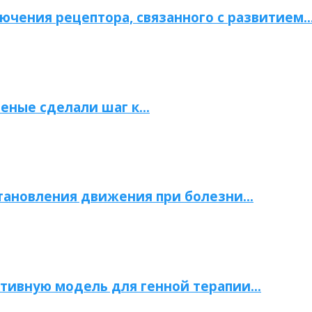
ючения рецептора, связанного с развитием
ченые сделали шаг к…
становления движения при болезни…
тивную модель для генной терапии…