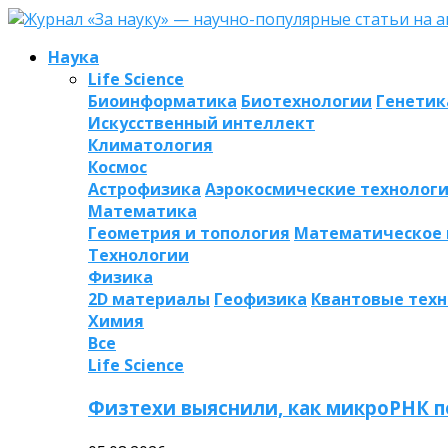
Наука
Life Science
Биоинформатика
Биотехнологии
Генетик
Искусственный интеллект
Климатология
Космос
Астрофизика
Аэрокосмические технолог
Математика
Геометрия и топология
Математическое
Технологии
Физика
2D материалы
Геофизика
Квантовые тех
Химия
Все
Life Science
Физтехи выяснили, как микроРНК п