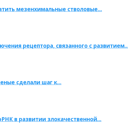
атить мезенхимальные стволовые…
ючения рецептора, связанного с развитием
ченые сделали шаг к…
РНК в развитии злокачественной…