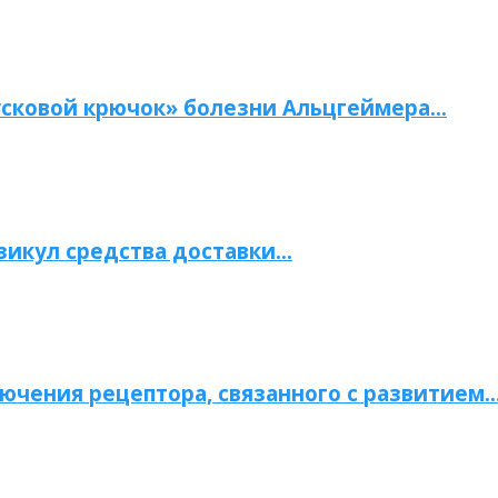
сковой крючок» болезни Альцгеймера…
зикул средства доставки…
ючения рецептора, связанного с развитием