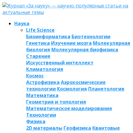
Наука
Life Science
Биоинформатика
Биотехнологии
Генетика
Изучение мозга
Молекулярная
биология
Молекулярная биофизика
Старение
Искусственный интеллект
Климатология
Космос
Астрофизика
Аэрокосмические
технологии
Космология
Планетология
Математика
Геометрия и топология
Математическое моделирование
Технологии
Физика
2D материалы
Геофизика
Квантовые