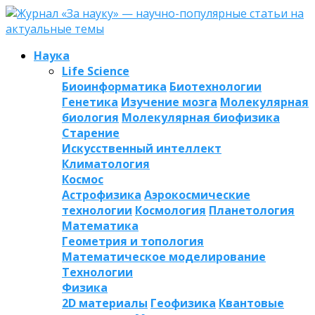
Наука
Life Science
Биоинформатика
Биотехнологии
Генетика
Изучение мозга
Молекулярная
биология
Молекулярная биофизика
Старение
Искусственный интеллект
Климатология
Космос
Астрофизика
Аэрокосмические
технологии
Космология
Планетология
Математика
Геометрия и топология
Математическое моделирование
Технологии
Физика
2D материалы
Геофизика
Квантовые