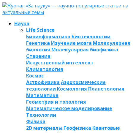
Наука
Life Science
Биоинформатика
Биотехнологии
Генетика
Изучение мозга
Молекулярная
биология
Молекулярная биофизика
Старение
Искусственный интеллект
Климатология
Космос
Астрофизика
Аэрокосмические
технологии
Космология
Планетология
Математика
Геометрия и топология
Математическое моделирование
Технологии
Физика
2D материалы
Геофизика
Квантовые