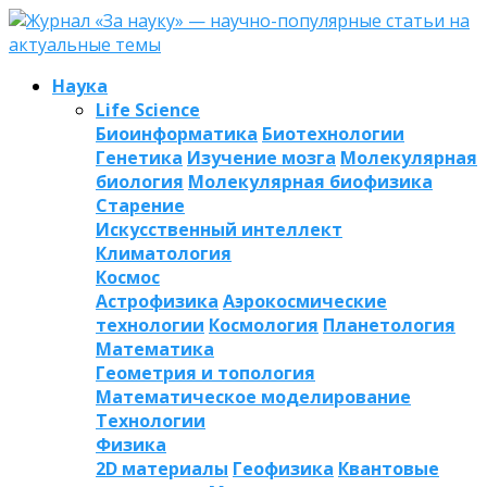
Наука
Life Science
Биоинформатика
Биотехнологии
Генетика
Изучение мозга
Молекулярная
биология
Молекулярная биофизика
Старение
Искусственный интеллект
Климатология
Космос
Астрофизика
Аэрокосмические
технологии
Космология
Планетология
Математика
Геометрия и топология
Математическое моделирование
Технологии
Физика
2D материалы
Геофизика
Квантовые