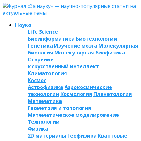
Наука
Life Science
Биоинформатика
Биотехнологии
Генетика
Изучение мозга
Молекулярная
биология
Молекулярная биофизика
Старение
Искусственный интеллект
Климатология
Космос
Астрофизика
Аэрокосмические
технологии
Космология
Планетология
Математика
Геометрия и топология
Математическое моделирование
Технологии
Физика
2D материалы
Геофизика
Квантовые