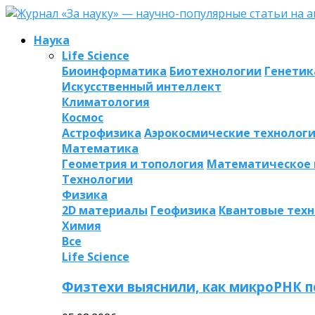
Наука
Life Science
Биоинформатика
Биотехнологии
Генетик
Искусственный интеллект
Климатология
Космос
Астрофизика
Аэрокосмические технолог
Математика
Геометрия и топология
Математическое
Технологии
Физика
2D материалы
Геофизика
Квантовые тех
Химия
Все
Life Science
Физтехи выяснили, как микроРНК п