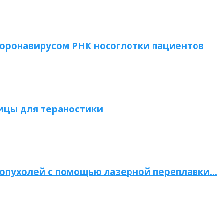
коронавирусом РНК носоглотки пациентов
ицы для тераностики
опухолей с помощью лазерной переплавки…