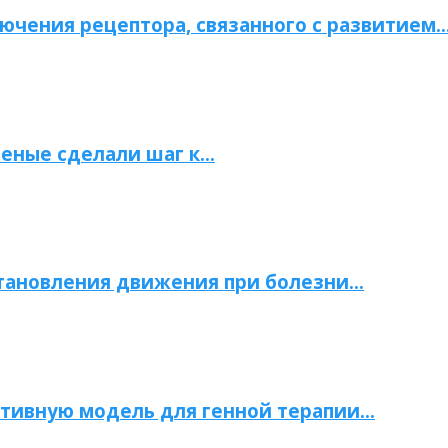
ючения рецептора, связанного с развитием
ченые сделали шаг к…
становления движения при болезни…
тивную модель для генной терапии…