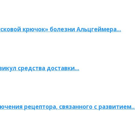
сковой крючок» болезни Альцгеймера…
зикул средства доставки…
ючения рецептора, связанного с развитием