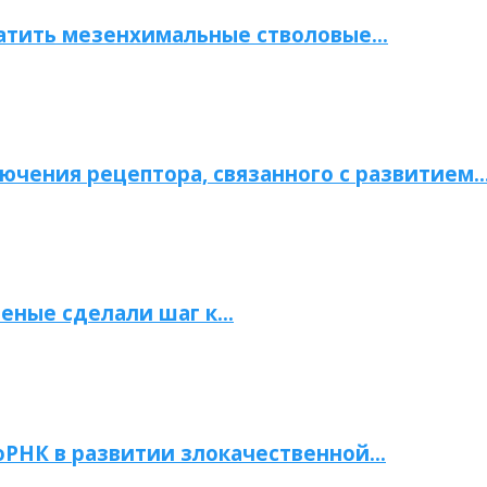
атить мезенхимальные стволовые…
ючения рецептора, связанного с развитием
ченые сделали шаг к…
РНК в развитии злокачественной…