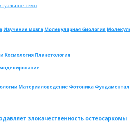
а
Изучение мозга
Молекулярная биология
Молекул
ии
Космология
Планетология
 моделирование
нологии
Материаловедение
Фотоника
Фундаментал
одавляет злокачественность остеосаркомы