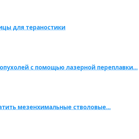
ицы для тераностики
опухолей с помощью лазерной переплавки…
атить мезенхимальные стволовые…