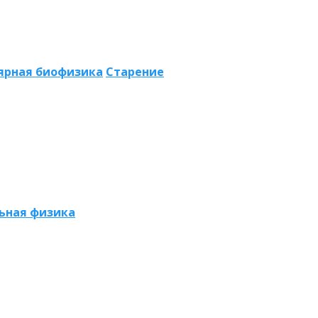
ярная биофизика
Старение
ьная физика