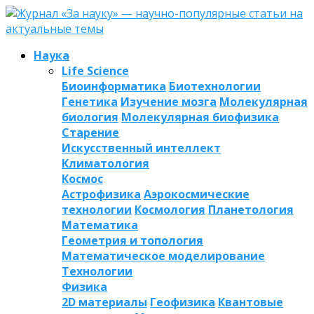
Наука
Life Science
Биоинформатика
Биотехнологии
Генетика
Изучение мозга
Молекулярная
биология
Молекулярная биофизика
Старение
Искусственный интеллект
Климатология
Космос
Астрофизика
Аэрокосмические
технологии
Космология
Планетология
Математика
Геометрия и топология
Математическое моделирование
Технологии
Физика
2D материалы
Геофизика
Квантовые