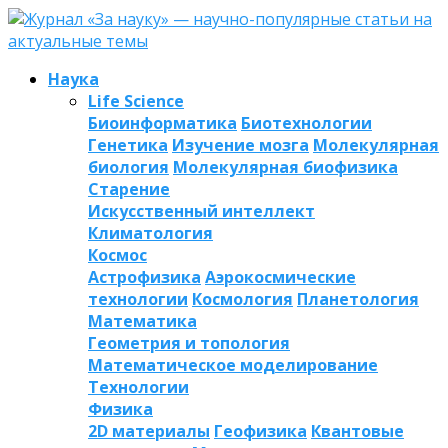
Наука
Life Science
Биоинформатика
Биотехнологии
Генетика
Изучение мозга
Молекулярная
биология
Молекулярная биофизика
Старение
Искусственный интеллект
Климатология
Космос
Астрофизика
Аэрокосмические
технологии
Космология
Планетология
Математика
Геометрия и топология
Математическое моделирование
Технологии
Физика
2D материалы
Геофизика
Квантовые