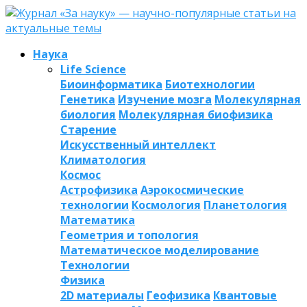
Наука
Life Science
Биоинформатика
Биотехнологии
Генетика
Изучение мозга
Молекулярная
биология
Молекулярная биофизика
Старение
Искусственный интеллект
Климатология
Космос
Астрофизика
Аэрокосмические
технологии
Космология
Планетология
Математика
Геометрия и топология
Математическое моделирование
Технологии
Физика
2D материалы
Геофизика
Квантовые