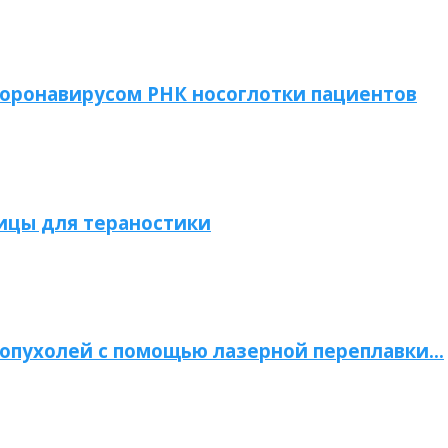
коронавирусом РНК носоглотки пациентов
ицы для тераностики
опухолей с помощью лазерной переплавки…