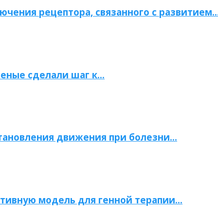
ючения рецептора, связанного с развитием
ченые сделали шаг к…
становления движения при болезни…
тивную модель для генной терапии…