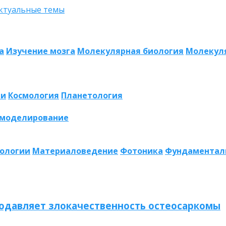
а
Изучение мозга
Молекулярная биология
Молекул
ии
Космология
Планетология
 моделирование
нологии
Материаловедение
Фотоника
Фундаментал
одавляет злокачественность остеосаркомы