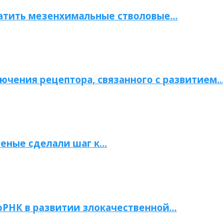
атить мезенхимальные стволовые…
ючения рецептора, связанного с развитием
ченые сделали шаг к…
РНК в развитии злокачественной…