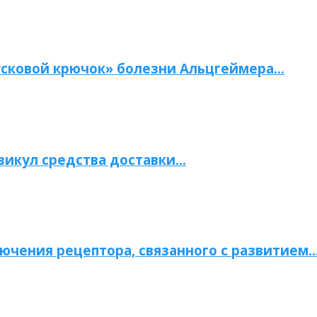
сковой крючок» болезни Альцгеймера…
зикул средства доставки…
ючения рецептора, связанного с развитием