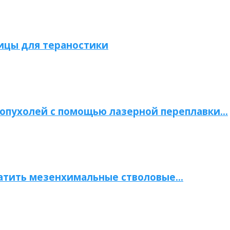
ицы для тераностики
опухолей с помощью лазерной переплавки…
атить мезенхимальные стволовые…