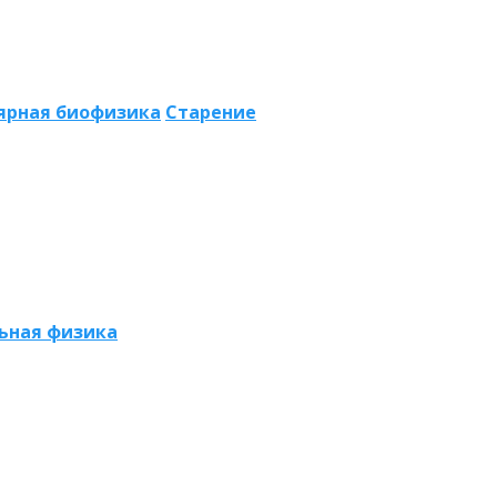
ярная биофизика
Старение
ьная физика