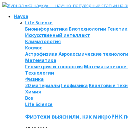
Наука
Life Science
Биоинформатика
Биотехнологии
Генетик
Искусственный интеллект
Климатология
Космос
Астрофизика
Аэрокосмические технолог
Математика
Геометрия и топология
Математическое
Технологии
Физика
2D материалы
Геофизика
Квантовые тех
Химия
Все
Life Science
Физтехи выяснили, как микроРНК п