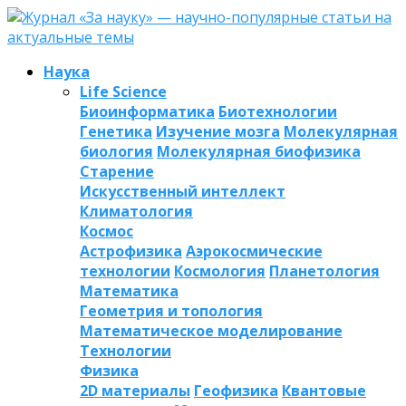
Наука
Life Science
Биоинформатика
Биотехнологии
Генетика
Изучение мозга
Молекулярная
биология
Молекулярная биофизика
Старение
Искусственный интеллект
Климатология
Космос
Астрофизика
Аэрокосмические
технологии
Космология
Планетология
Математика
Геометрия и топология
Математическое моделирование
Технологии
Физика
2D материалы
Геофизика
Квантовые