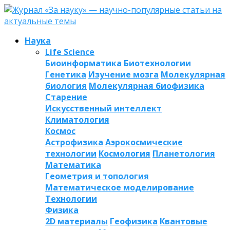
Наука
Life Science
Биоинформатика
Биотехнологии
Генетика
Изучение мозга
Молекулярная
биология
Молекулярная биофизика
Старение
Искусственный интеллект
Климатология
Космос
Астрофизика
Аэрокосмические
технологии
Космология
Планетология
Математика
Геометрия и топология
Математическое моделирование
Технологии
Физика
2D материалы
Геофизика
Квантовые