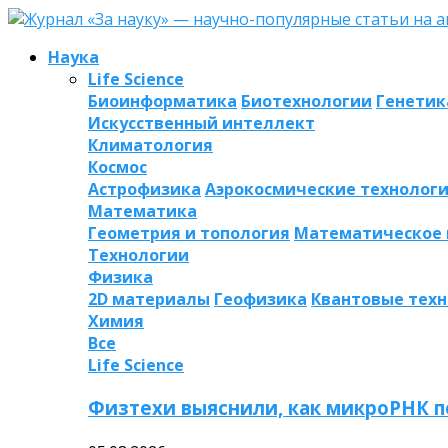
Наука
Life Science
Биоинформатика
Биотехнологии
Генетик
Искусственный интеллект
Климатология
Космос
Астрофизика
Аэрокосмические технолог
Математика
Геометрия и топология
Математическое
Технологии
Физика
2D материалы
Геофизика
Квантовые тех
Химия
Все
Life Science
Физтехи выяснили, как микроРНК п