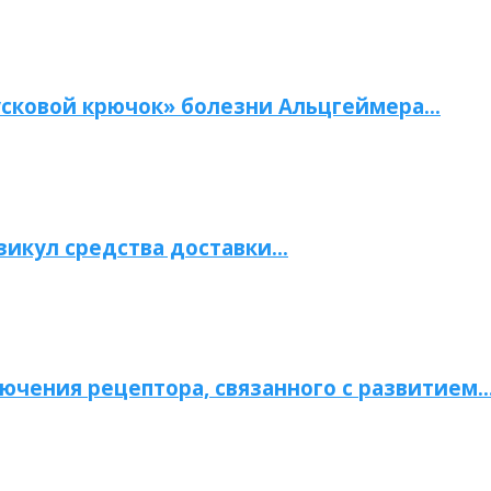
сковой крючок» болезни Альцгеймера…
зикул средства доставки…
ючения рецептора, связанного с развитием