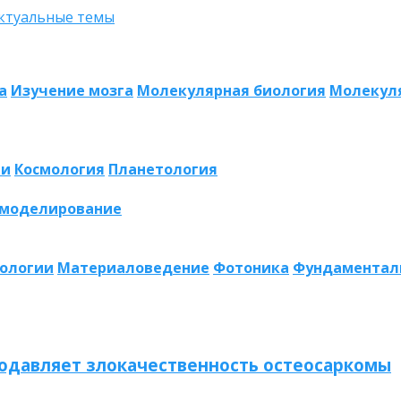
а
Изучение мозга
Молекулярная биология
Молекул
ии
Космология
Планетология
 моделирование
нологии
Материаловедение
Фотоника
Фундаментал
одавляет злокачественность остеосаркомы