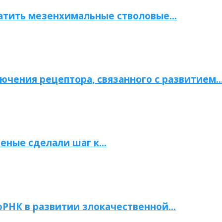
атить мезенхимальные стволовые…
ючения рецептора, связанного с развитием
ченые сделали шаг к…
РНК в развитии злокачественной…