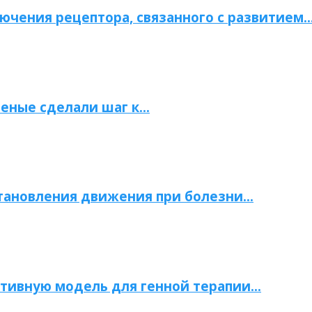
ючения рецептора, связанного с развитием
ченые сделали шаг к…
становления движения при болезни…
тивную модель для генной терапии…