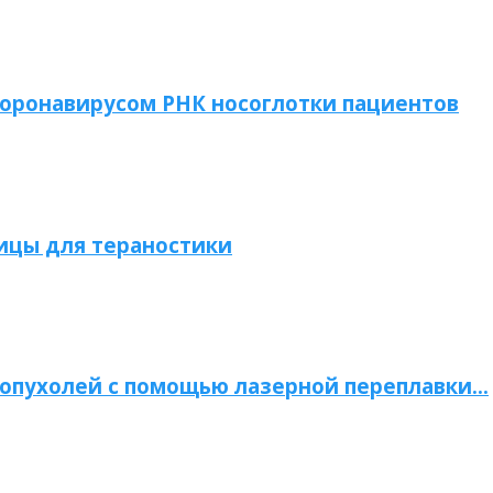
коронавирусом РНК носоглотки пациентов
ицы для тераностики
опухолей с помощью лазерной переплавки…