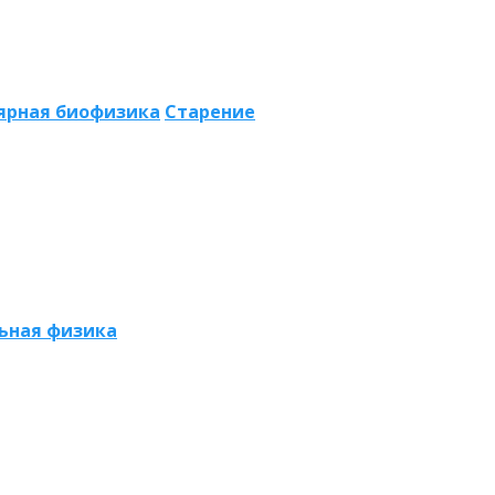
ярная биофизика
Старение
ьная физика