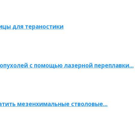
ицы для тераностики
опухолей с помощью лазерной переплавки…
атить мезенхимальные стволовые…