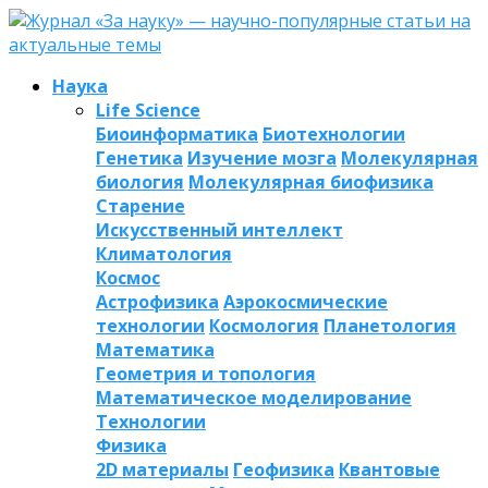
Наука
Life Science
Биоинформатика
Биотехнологии
Генетика
Изучение мозга
Молекулярная
биология
Молекулярная биофизика
Старение
Искусственный интеллект
Климатология
Космос
Астрофизика
Аэрокосмические
технологии
Космология
Планетология
Математика
Геометрия и топология
Математическое моделирование
Технологии
Физика
2D материалы
Геофизика
Квантовые