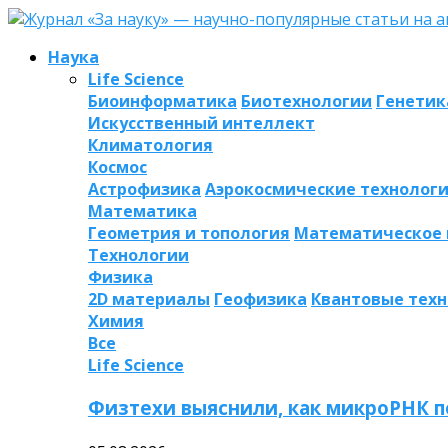
Наука
Life Science
Биоинформатика
Биотехнологии
Генетик
Искусственный интеллект
Климатология
Космос
Астрофизика
Аэрокосмические технолог
Математика
Геометрия и топология
Математическое
Технологии
Физика
2D материалы
Геофизика
Квантовые тех
Химия
Все
Life Science
Физтехи выяснили, как микроРНК п