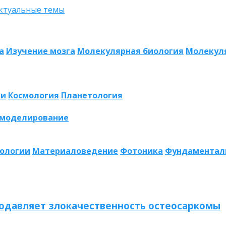
а
Изучение мозга
Молекулярная биология
Молекул
ии
Космология
Планетология
 моделирование
нологии
Материаловедение
Фотоника
Фундаментал
одавляет злокачественность остеосаркомы