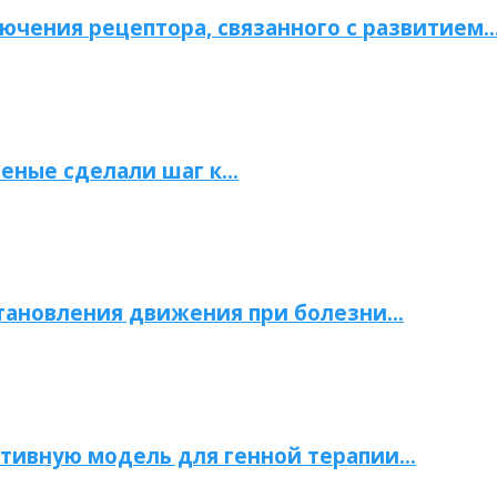
ючения рецептора, связанного с развитием
ченые сделали шаг к…
становления движения при болезни…
тивную модель для генной терапии…