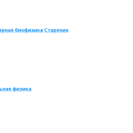
ярная биофизика
Старение
ьная физика