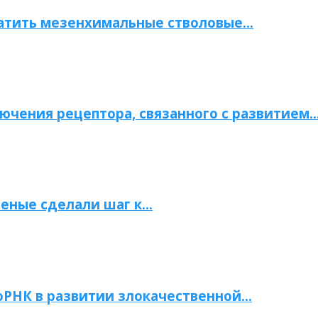
атить мезенхимальные стволовые…
ючения рецептора, связанного с развитием
ченые сделали шаг к…
РНК в развитии злокачественной…