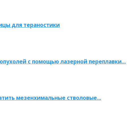
ицы для тераностики
опухолей с помощью лазерной переплавки…
атить мезенхимальные стволовые…