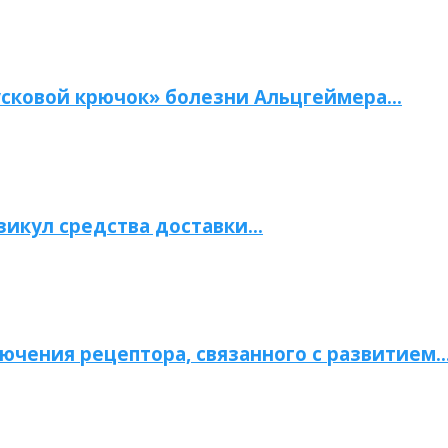
сковой крючок» болезни Альцгеймера…
зикул средства доставки…
ючения рецептора, связанного с развитием