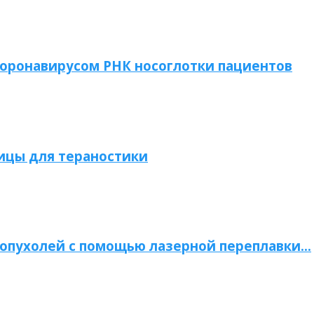
коронавирусом РНК носоглотки пациентов
ицы для тераностики
опухолей с помощью лазерной переплавки…