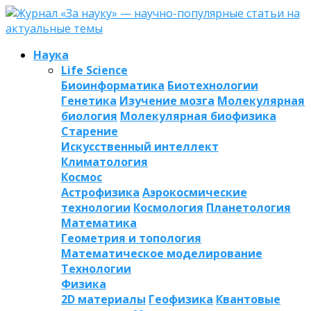
Наука
Life Science
Биоинформатика
Биотехнологии
Генетика
Изучение мозга
Молекулярная
биология
Молекулярная биофизика
Старение
Искусственный интеллект
Климатология
Космос
Астрофизика
Аэрокосмические
технологии
Космология
Планетология
Математика
Геометрия и топология
Математическое моделирование
Технологии
Физика
2D материалы
Геофизика
Квантовые