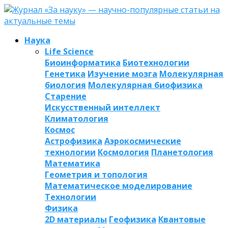
Наука
Life Science
Биоинформатика
Биотехнологии
Генетика
Изучение мозга
Молекулярная
биология
Молекулярная биофизика
Старение
Искусственный интеллект
Климатология
Космос
Астрофизика
Аэрокосмические
технологии
Космология
Планетология
Математика
Геометрия и топология
Математическое моделирование
Технологии
Физика
2D материалы
Геофизика
Квантовые