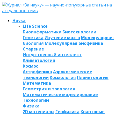
Наука
Life Science
Биоинформатика
Биотехнологии
Генетика
Изучение мозга
Молекулярная
биология
Молекулярная биофизика
Старение
Искусственный интеллект
Климатология
Космос
Астрофизика
Аэрокосмические
технологии
Космология
Планетология
Математика
Геометрия и топология
Математическое моделирование
Технологии
Физика
2D материалы
Геофизика
Квантовые