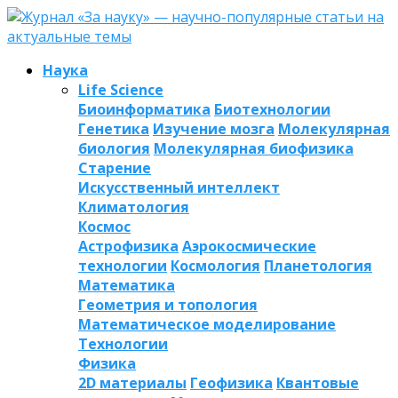
Наука
Life Science
Биоинформатика
Биотехнологии
Генетика
Изучение мозга
Молекулярная
биология
Молекулярная биофизика
Старение
Искусственный интеллект
Климатология
Космос
Астрофизика
Аэрокосмические
технологии
Космология
Планетология
Математика
Геометрия и топология
Математическое моделирование
Технологии
Физика
2D материалы
Геофизика
Квантовые